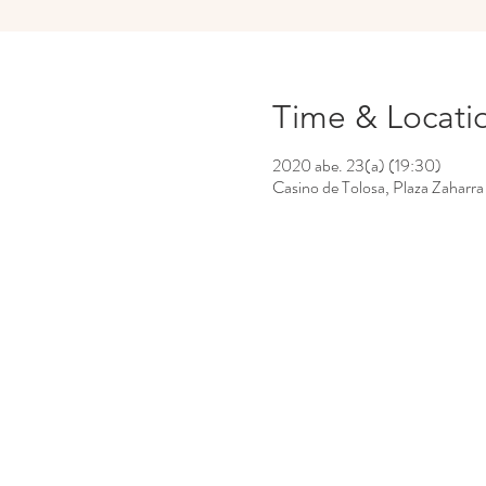
Time & Locati
2020 abe. 23(a) (19:30)
Casino de Tolosa, Plaza Zaharra