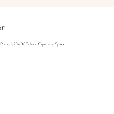
on
 Plaza, 1, 20400 Tolosa, Gipuzkoa, Spain