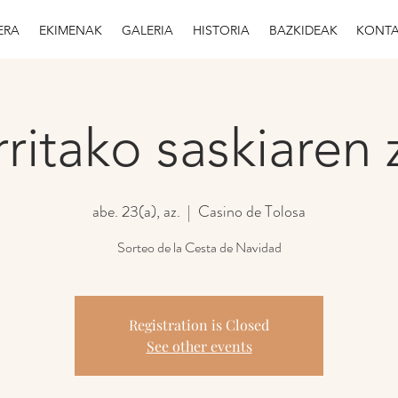
ERA
EKIMENAK
GALERIA
HISTORIA
BAZKIDEAK
KONT
ritako saskiaren 
abe. 23(a), az.
  |  
Casino de Tolosa
Sorteo de la Cesta de Navidad
Registration is Closed
See other events