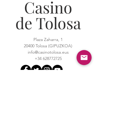
Casino
de Tolosa
Plaza Zaharra, 1
20400 Tolosa (GIPUZKOA)
info@casinotolosa.eus
+34 628772725