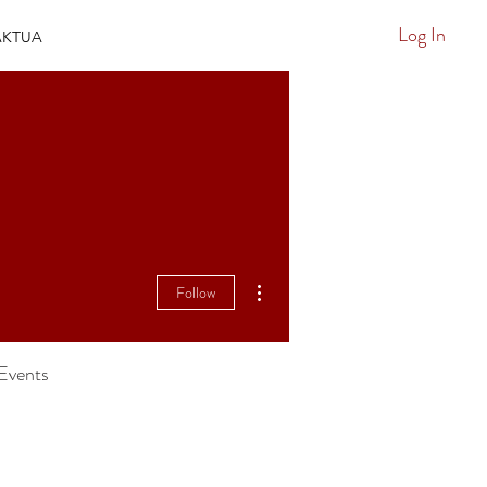
Log In
AKTUA
More actions
Follow
Events