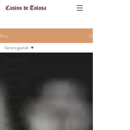
Blog
Sarrera guztiak
Sarrera guztiak
Agenda
Mikologika
Berriak
Ihauterik
Oharrak
Ekimenak
Txotx Solidarioa