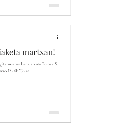
iaketa martxan!
tarauaren barruan eta Tolosa &
aren 17-tik 22-ra