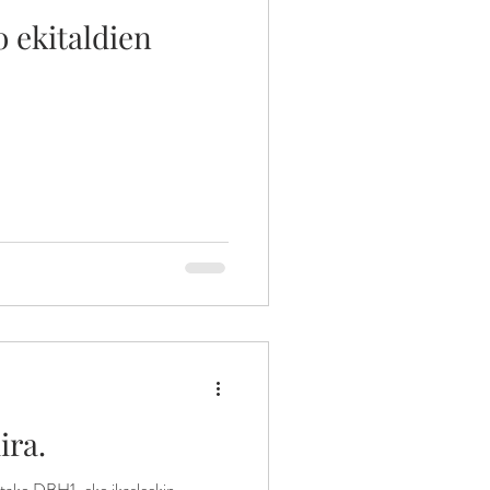
o ekitaldien
ira.
eetako DBH1-eko ikasleekin