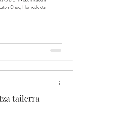
uten Orixe, Herrikide eta
tza tailerra