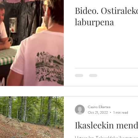
Bideo. Ostiralek
laburpena
Casino Elkartea
Oct 21, 2022
1 min read
Ikasleekin mend
Urtero lez, Tolosaldeko ikastetx