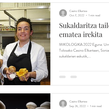
Casino Elkartea
Oct 7, 2022
1 min read
Sukaldaritza tai
ematea irekita
MIKOLOGIKA 2022 Eguna: Urria
Tolosako Casino Elkartean, Sonia
sukaldarien eskutik,...
Casino Elkartea
Sep 26, 2022
1 min read