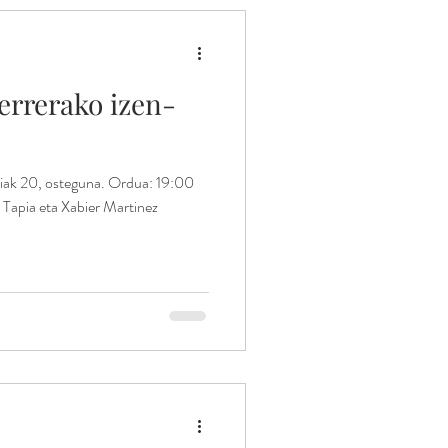
lerrerako izen-
k 20, osteguna. Ordua: 19:00
 Tapia eta Xabier Martinez