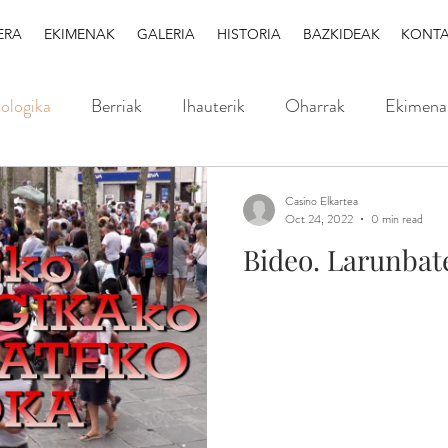
ERA
EKIMENAK
GALERIA
HISTORIA
BAZKIDEAK
KONT
ologika
Berriak
Ihauterik
Oharrak
Ekimena
Casino Elkartea
Oct 24, 2022
0 min read
Bideo. Larunbat