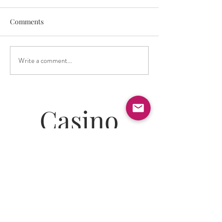
Comments
Write a comment...
Mantentze lan ezberdinak
Elkartearen egu
elkartean
izenematea
Casino
de Tolosa
Plaza Zaharra, 1
20400 Tolosa (GIPUZKOA)
info@casinotolosa.eus
+34 628772725