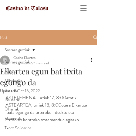
Post
Sarrera guztiak
Casino Elkartea
Sarrera guztiak
Oct 14, 2022
1 min read
Elkartea egun bat itxita
Agenda
egongo da
Mikologika
Berriak
Updated:
Oct 16, 2022
ASTELEHENA , urriak 17, 8:00etatik 
Ihauterik
ASTEARTEA, urriak 18, 8:00etara Elkartea 
Oharrak
itxita egongo da urteroko intsektu eta 
Ekimenak
arratoien kontrako tratamendua egiteko.
Txotx Solidarioa