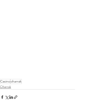
Casino
oharrak
Oharrak