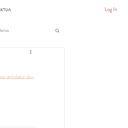
Log In
AKTUA
darioa
ioa-antolatu-du-