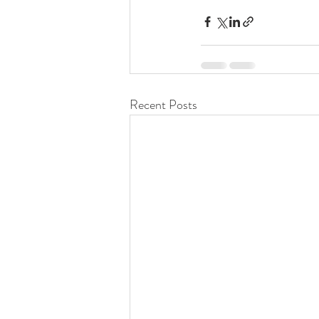
Recent Posts