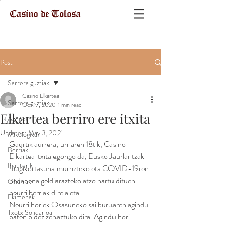
Post
Sarrera guztiak
Casino Elkartea
Sarrera guztiak
Oct 17, 2020
1 min read
Elkartea berriro ere itxita
Agenda
Updated:
May 3, 2021
Mikologika
Gaurtik aurrera, urriaren 18tik, Casino 
Berriak
Elkartea itxita egongo da, Eusko Jaurlaritzak 
Ihauterik
mugikortasuna murrizteko eta COVID-19ren 
hedapena geldiarazteko atzo hartu dituen 
Oharrak
neurri berriak direla eta. 
Ekimenak
Neurri horiek Osasuneko sailburuaren agindu 
Txotx Solidarioa
baten bidez zehaztuko dira. Agindu hori 