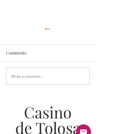
Comments
Write a comment...
Txapelaundi panpina
Udalaren oharra
montatuta
Sokamuturra Ina
Casino
de Tolosa