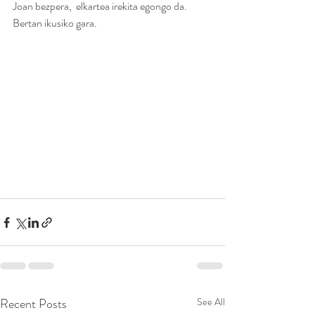
Joan bezpera,  elkartea irekita egongo da.
Bertan ikusiko gara.
Recent Posts
See All