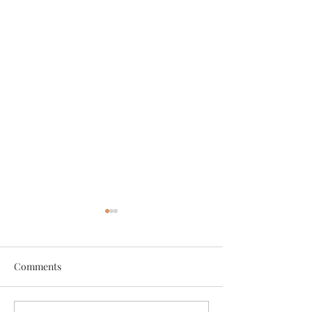
Comments