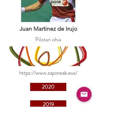
Juan Martinez de Irujo
Pilotari ohia
https://www.zaporeak.eus/
2020
2019
2018