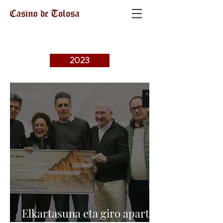
2023
Elkartasuna eta giro aparta