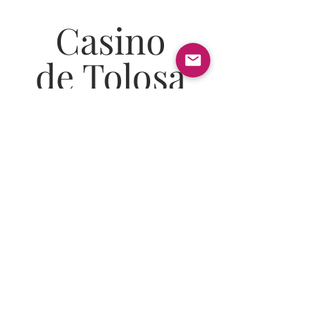
Casino
de Tolosa
Plaza Zaharra, 1
20400 Tolosa (GIPUZKOA)
info@casinotolosa.eus
+34 628772725