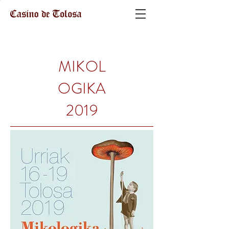
MIKOL
OGIKA
2019